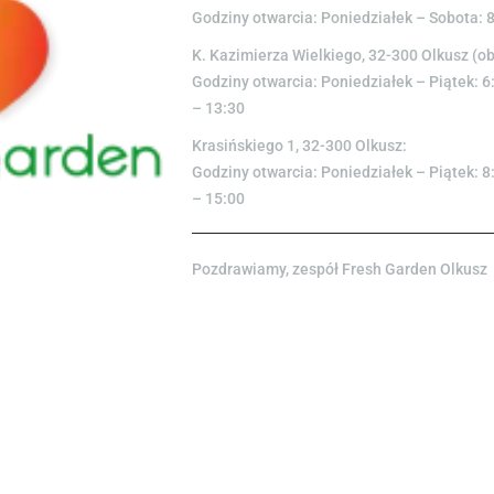
Godziny otwarcia: Poniedziałek – Sobota: 
K. Kazimierza Wielkiego, 32-300 Olkusz (o
Godziny otwarcia: Poniedziałek – Piątek: 6
– 13:30
Krasińskiego 1, 32-300 Olkusz:
Godziny otwarcia: Poniedziałek – Piątek: 8
– 15:00
Pozdrawiamy, zespół Fresh Garden Olkusz
POMIDOR
POMIDOR
CHERRY
ARBUZOWY 1S
CZERWONY 100
3,00
zł
GRAM
mięsisty, bardzo twa
2,60
zł