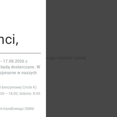
module
nci,
rzy kupili ten produkt mogą napisać opinię.
- 17.08.2026 z
 będą dostarczane. W
acjonarne w naszych
i benzynowej Circle K)
:00 – 18:00, Sobota: 8:00
rum handlowego OMNI