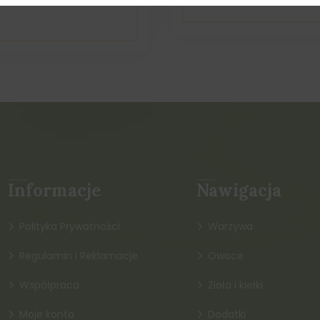
Informacje
Nawigacja
Polityka Prywatności
Warzywa
Regulamin i Reklamacje
Owoce
Współpraca
Zioła i kiełki
Moje konto
Dodatki