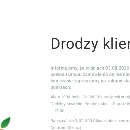
Drodzy klie
Opinie (0)
Tylko zalogowani klienci, któ
Informujemy, że w dniach 03.08.2026 
powodu urlopu zamówienia online nie
tym czasie zapraszamy na zakupy st
punktach:
Aleja 1000-lecia, 32-300 Olkusz (obok stacj
Godziny otwarcia: Poniedziałek – Piątek: 8
– 15:00
Rabsztyńska 2, 32-300 Olkusz (obok cent
Centrum Olkusz):