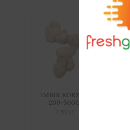
IMBIR KORZEŃ
200-300G
7,50
zł