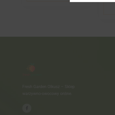
Fresh Garden Olkusz – Sklep
warzywno-owocowy online.