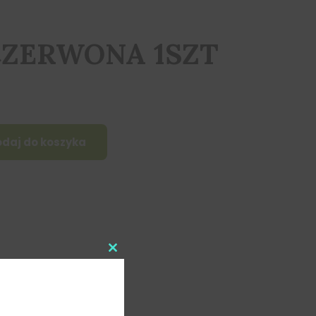
CZERWONA 1SZT
daj do koszyka
Close
this