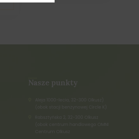
Nasze punkty
Aleja 1000-lecia, 32-300 Olkusz)
(obok stacji benzynowej Circle K)
Rabsztyńska 2, 32-300 Olkusz
(obok centrum handlowego OMNI
Centrum Olkusz