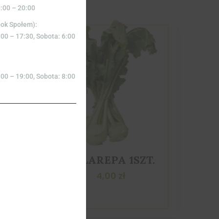
8:00 – 20:00
bok Społem):
:00 – 17:30, Sobota: 6:00
:00 – 19:00, Sobota: 8:00
KALAREPA 1SZT.
ZT
4,00
zł
rdy