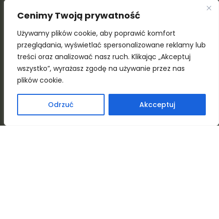
Zioła i kiełki
Cenimy Twoją prywatność
Dodatki
Używamy plików cookie, aby poprawić komfort
przeglądania, wyświetlać spersonalizowane reklamy lub
treści oraz analizować nasz ruch. Klikając „Akceptuj
wszystko”, wyrażasz zgodę na używanie przez nas
Nasze punkty
plików cookie.
Odrzuć
Akcceptuj
Aleja 1000-lecia, 32-300 Olkusz)
(obok stacji benzynowej Circle K)
Rabsztyńska 2, 32-300 Olkusz
(obok centrum handlowego OMNI Centrum Olkusz
Zygmnunta Krasińskiego 1, 32-300 Olkusz
K. Kazimierza Wielkiego, 32-300 Olkusz (obok Społem)
515 142 212
515 142 211