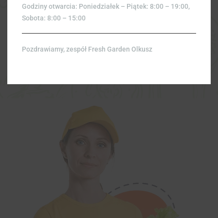
Godziny otwarcia: Poniedziałek – Piątek: 8:00 – 19:00,
2,00
zł
Sobota: 8:00 – 15:00
Pozdrawiamy, zespół Fresh Garden Olkusz
Zobacz wszystkie produkty