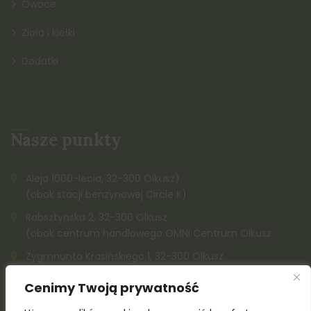
Owoce
Zioła i kiełki
Dodatki
Nasze punkty
Aleja 1000-lecia, 32-300 Olkusz)
(obok stacji benzynowej Circle K)
Rabsztyńska 2, 32-300 Olkusz
(obok centrum handlowego OMNI Centrum Olkusz
Zygmnunta Krasińskiego 1, 32-300 Olkusz
K. Kazimierza Wielkiego, 32-300 Olkusz (obok Społem)
Cenimy Twoją prywatność
515 142 212