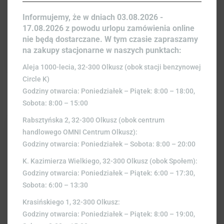
BRZOSKWINIA UFO 1SZT
Informujemy, że w dniach 03.08.2026 -
17.08.2026 z powodu urlopu zamówienia online
3,00
zł
nie będą dostarczane. W tym czasie zapraszamy
na zakupy stacjonarne w naszych punktach:
Aleja 1000-lecia, 32-300 Olkusz (obok stacji benzynowej
Circle K)
Godziny otwarcia: Poniedziałek – Piątek: 8:00 – 18:00,
Sobota: 8:00 – 15:00
Rabsztyńska 2, 32-300 Olkusz (obok centrum
handlowego OMNI Centrum Olkusz):
Godziny otwarcia: Poniedziałek – Sobota: 8:00 – 20:00
K. Kazimierza Wielkiego, 32-300 Olkusz (obok Społem):
Godziny otwarcia: Poniedziałek – Piątek: 6:00 – 17:30,
Sobota: 6:00 – 13:30
Krasińskiego 1, 32-300 Olkusz:
Godziny otwarcia: Poniedziałek – Piątek: 8:00 – 19:00,