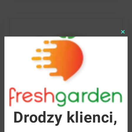
Clo
this
mod
Drodzy klienci,