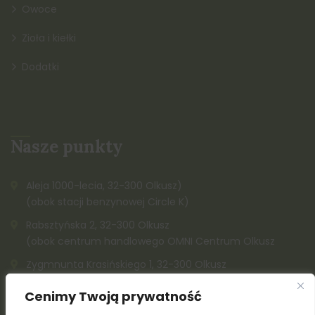
Owoce
Zioła i kiełki
Dodatki
Nasze punkty
Aleja 1000-lecia, 32-300 Olkusz)
(obok stacji benzynowej Circle K)
Rabsztyńska 2, 32-300 Olkusz
(obok centrum handlowego OMNI Centrum Olkusz
Zygmnunta Krasińskiego 1, 32-300 Olkusz
K. Kazimierza Wielkiego, 32-300 Olkusz (obok Społem)
Cenimy Twoją prywatność
515 142 212