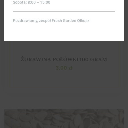
Sobota: 8:00 – 15:00
Pozdrawiamy, zespół Fresh Garden Olkusz
ŻURAWINA POŁÓWKI 100 GRAM
3,00
zł