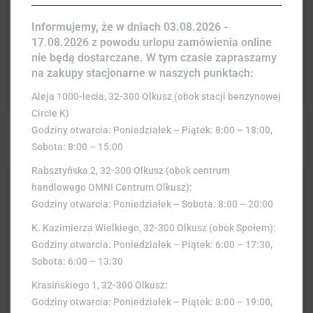
ŚLIWKA KALIFORNIJSKA SUSZONA
Informujemy, że w dniach 03.08.2026 -
BEZ PESTKI 100 GRAM
17.08.2026 z powodu urlopu zamówienia online
3,00
zł
nie będą dostarczane. W tym czasie zapraszamy
na zakupy stacjonarne w naszych punktach:
Aleja 1000-lecia, 32-300 Olkusz (obok stacji benzynowej
Circle K)
Godziny otwarcia: Poniedziałek – Piątek: 8:00 – 18:00,
Sobota: 8:00 – 15:00
Rabsztyńska 2, 32-300 Olkusz (obok centrum
handlowego OMNI Centrum Olkusz):
Godziny otwarcia: Poniedziałek – Sobota: 8:00 – 20:00
K. Kazimierza Wielkiego, 32-300 Olkusz (obok Społem):
Godziny otwarcia: Poniedziałek – Piątek: 6:00 – 17:30,
Sobota: 6:00 – 13:30
Krasińskiego 1, 32-300 Olkusz:
Godziny otwarcia: Poniedziałek – Piątek: 8:00 – 19:00,