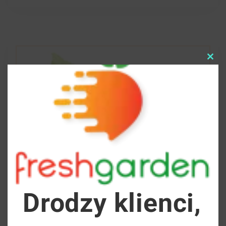
Clo
this
mod
Drodzy klienci,