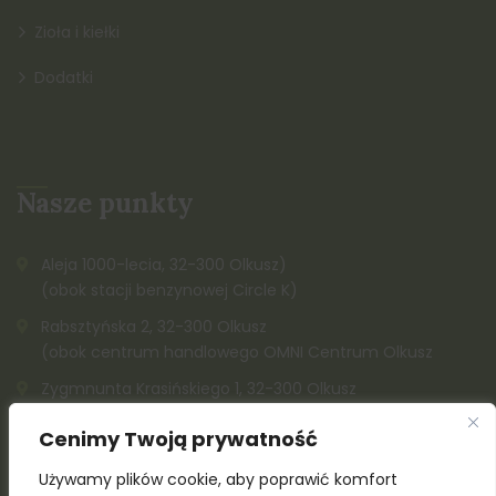
Zioła i kiełki
Dodatki
Nasze punkty
Aleja 1000-lecia, 32-300 Olkusz)
(obok stacji benzynowej Circle K)
Rabsztyńska 2, 32-300 Olkusz
(obok centrum handlowego OMNI Centrum Olkusz
Zygmnunta Krasińskiego 1, 32-300 Olkusz
K. Kazimierza Wielkiego, 32-300 Olkusz (obok Społem)
Cenimy Twoją prywatność
515 142 212
Używamy plików cookie, aby poprawić komfort