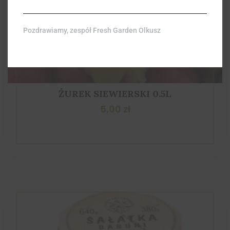
Pozdrawiamy, zespół Fresh Garden Olkusz
ŻUREK SIEWIERSKI 0.5L
5,00
zł