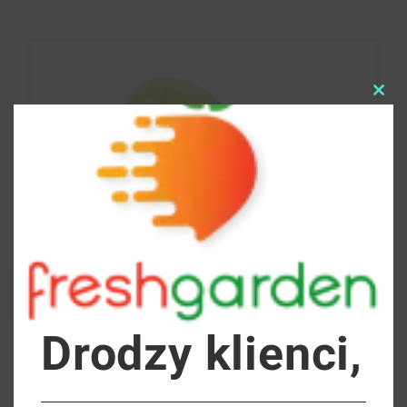
Clo
this
mod
Drodzy klienci,