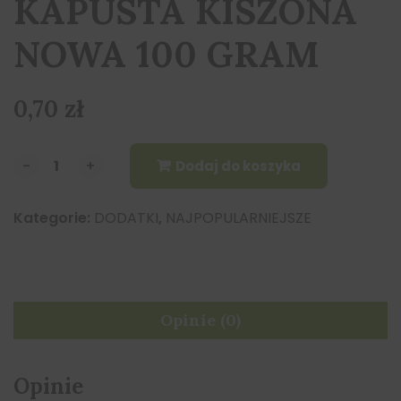
KAPUSTA KISZONA
NOWA 100 GRAM
0,70
zł
-
-
+
+
Dodaj do koszyka
Kategorie:
DODATKI
,
NAJPOPULARNIEJSZE
Opinie (0)
Opinie