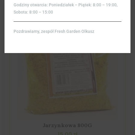
Godziny otwarcia: Poniedziałek – Piątek: 8:00 – 19:00,
Sobota: 8:00 – 15:00
Pozdrawiamy, zespół Fresh Garden Olkusz
Jarzynkowa 800G
15,00
zł