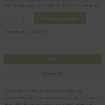
sosów, jaj, marynat i kiszonek, do sałat oraz ryb.
Kolendre stosuje się również do pieczywa i pierników
-
-
+
+
Dodaj do koszyka
Kategoria:
PRZYPRAWY
Opis
Opinie (0)
Zastosowanie: do dań mięsnych, jagnięciny
wieprzowiny, cielęciny, dziczyzny, gęsi, kaczki i indyka,
do wędlin, do marynowania i wędzenia mięsa. Do