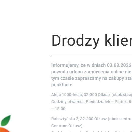
Drodzy klie
Opinie (0)
Tylko zalogowani klienci, któ
Informujemy, że w dniach 03.08.2026 
powodu urlopu zamówienia online nie
tym czasie zapraszamy na zakupy st
punktach:
Aleja 1000-lecia, 32-300 Olkusz (obok stacj
Godziny otwarcia: Poniedziałek – Piątek: 8
– 15:00
Rabsztyńska 2, 32-300 Olkusz (obok cent
Centrum Olkusz):