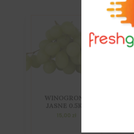
WINOGRONO
JASNE 0.5KG
15,00
zł