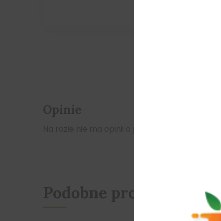
Opinie
Na razie nie ma opinii o produkcie.
Podobne produkty