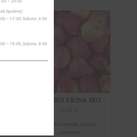
8:00 – 20:00
bok Społem):
:00 – 17:30, Sobota: 6:00
:00 – 19:00, Sobota: 8:00
KG
JABŁKO PRINS 1KG
4,50
zł
średnio twarde, słodkie,
czerwone