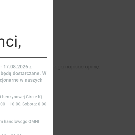
module
nci,
rzy kupili ten produkt mogą napisać opinię.
- 17.08.2026 z
 będą dostarczane. W
acjonarne w naszych
i benzynowej Circle K)
:00 – 18:00, Sobota: 8:00
rum handlowego OMNI