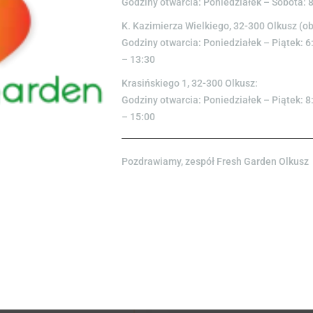
Godziny otwarcia: Poniedziałek – Sobota: 
K. Kazimierza Wielkiego, 32-300 Olkusz (o
Godziny otwarcia: Poniedziałek – Piątek: 6
– 13:30
Krasińskiego 1, 32-300 Olkusz:
Godziny otwarcia: Poniedziałek – Piątek: 8
– 15:00
Pozdrawiamy, zespół Fresh Garden Olkusz
NEKTARYNKA
CZEREŚNIA 0.5
1SZT
11,00
zł
4,00
zł