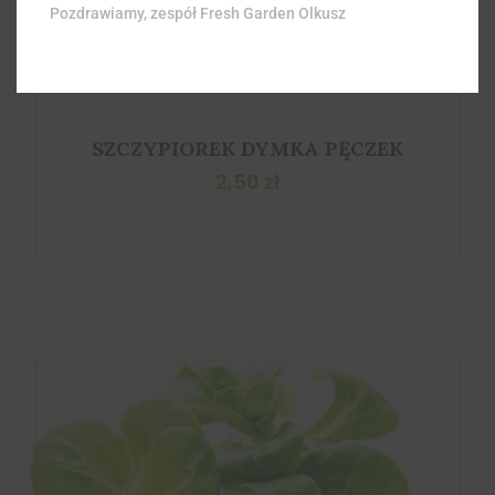
Pozdrawiamy, zespół Fresh Garden Olkusz
SZCZYPIOREK DYMKA PĘCZEK
2,50
zł