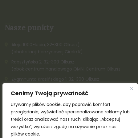
Nasze punkty
Aleja 1000-lecia, 32-300 Olkusz)
(obok stacji benzynowej Circle K)
Rabsztyńska 2, 32-300 Olkusz
(obok centrum handlowego OMNI Centrum Olkusz
Zygmnunta Krasińskiego 1, 32-300 Olkusz
K. Kazimierza Wielkiego, 32-300 Olkusz (obok Społem)
Cenimy Twoją prywatność
515 142 212
Używamy plików cookie, aby poprawić komfort
515 142 211
przeglądania, wyświetlać spersonalizowane reklamy lub
treści oraz analizować nasz ruch. Klikając „Akceptuj
wszystko”, wyrażasz zgodę na używanie przez nas
plików cookie.