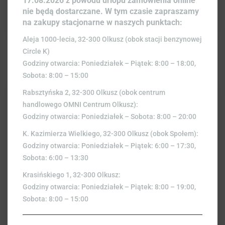
17.08.2026 z powodu urlopu zamówienia online
nie będą dostarczane. W tym czasie zapraszamy
na zakupy stacjonarne w naszych punktach:
Aleja 1000-lecia, 32-300 Olkusz (obok stacji benzynowej
Circle K)
Godziny otwarcia: Poniedziałek – Piątek: 8:00 – 18:00,
Sobota: 8:00 – 15:00
Rabsztyńska 2, 32-300 Olkusz (obok centrum
handlowego OMNI Centrum Olkusz):
Godziny otwarcia: Poniedziałek – Sobota: 8:00 – 20:00
K. Kazimierza Wielkiego, 32-300 Olkusz (obok Społem):
Godziny otwarcia: Poniedziałek – Piątek: 6:00 – 17:30,
Sobota: 6:00 – 13:30
Krasińskiego 1, 32-300 Olkusz:
Godziny otwarcia: Poniedziałek – Piątek: 8:00 – 19:00,
Sobota: 8:00 – 15:00