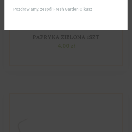
Pozdrawiamy, zespół Fresh Garden Olkusz
PAPRYKA ZIELONA 1SZT
4,00
zł