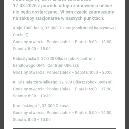
17.08.2026 z powodu urlopu zamówienia online
nie będą dostarczane. W tym czasie zapraszamy
na zakupy stacjonarne w naszych punktach:
Aleja 1000-lecia, 32-300 Olkusz (obok stacji benzynowej
Circle K)
Godziny otwarcia: Poniedziałek – Piątek: 8:00 – 18:00,
Sobota: 8:00 – 15:00
Rabsztyńska 2, 32-300 Olkusz (obok centrum
handlowego OMNI Centrum Olkusz):
Godziny otwarcia: Poniedziałek – Sobota: 8:00 – 20:00
K. Kazimierza Wielkiego, 32-300 Olkusz (obok Społem):
Godziny otwarcia: Poniedziałek – Piątek: 6:00 – 17:30,
Sobota: 6:00 – 13:30
Krasińskiego 1, 32-300 Olkusz:
Godziny otwarcia: Poniedziałek – Piątek: 8:00 – 19:00,
Sobota: 8:00 – 15:00