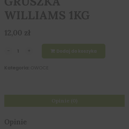
GRUSZKA
WILLIAMS 1KG
12,00
zł
-
-
+
+
Dodaj do koszyka
Kategoria:
OWOCE
Opinie (0)
Opinie