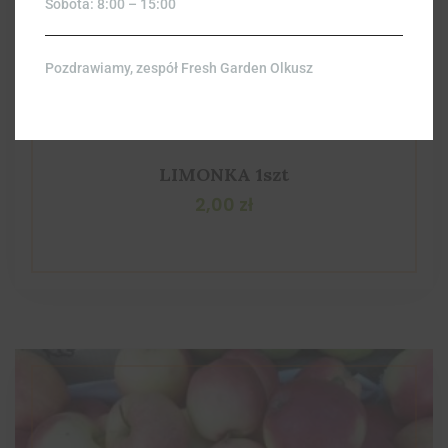
Sobota: 8:00 – 15:00
Pozdrawiamy, zespół Fresh Garden Olkusz
LIMONKA 1szt
2,00
zł