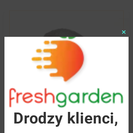
Clo
this
mod
Drodzy klienci,