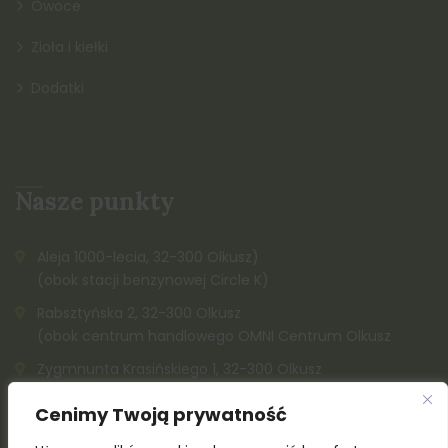
Owoce
Zioła i kiełki
Dodatki
Nasze punkty
Aleja 1000-lecia, 32-300 Olkusz)
(obok stacji benzynowej Circle K)
Rabsztyńska 2, 32-300 Olkusz
(obok centrum handlowego OMNI Centrum Olkusz
Zygmnunta Krasińskiego 1, 32-300 Olkusz
K. Kazimierza Wielkiego, 32-300 Olkusz (obok Społem)
Cenimy Twoją prywatność
515 142 212