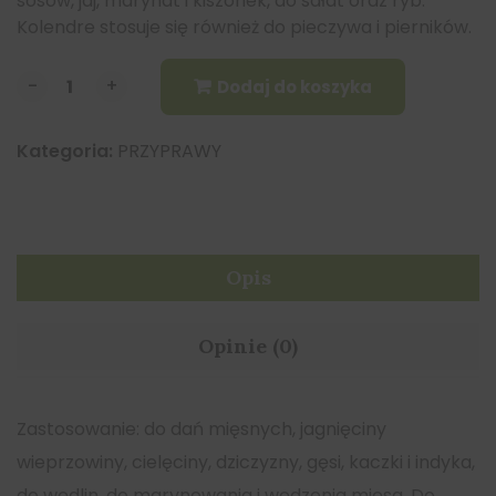
sosów, jaj, marynat i kiszonek, do sałat oraz ryb.
Kolendre stosuje się również do pieczywa i pierników.
-
-
+
+
Dodaj do koszyka
Kategoria:
PRZYPRAWY
Opis
Opinie (0)
Zastosowanie: do dań mięsnych, jagnięciny
wieprzowiny, cielęciny, dziczyzny, gęsi, kaczki i indyka,
do wędlin, do marynowania i wędzenia mięsa. Do