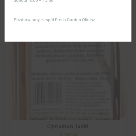
Sobota: 8:00 – 15:00
Pozdrawiamy, zespół Fresh Garden Olkusz
Cynamon laski
5,00
zł