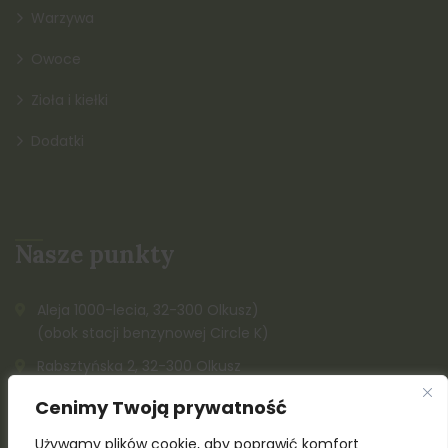
Warzywa
Owoce
Zioła i kiełki
Dodatki
Nasze punkty
Aleja 1000-lecia, 32-300 Olkusz)
(obok stacji benzynowej Circle K)
Rabsztyńska 2, 32-300 Olkusz
(obok centrum handlowego OMNI Centrum Olkusz
Cenimy Twoją prywatność
Zygmnunta Krasińskiego 1, 32-300 Olkusz
Używamy plików cookie, aby poprawić komfort