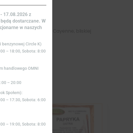
- 17.08.2026 z
 będą dostarczane. W
acjonarne w naszych
stra papryka, odmiany Cayenne, bliskiej
ny.
i benzynowej Circle K)
:00 – 18:00, Sobota: 8:00
rum handlowego OMNI
8:00 – 20:00
bok Społem):
:00 – 17:30, Sobota: 6:00
:00 – 19:00, Sobota: 8:00