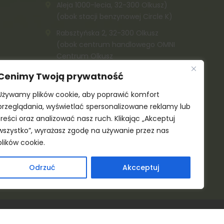
Aleja 1000-lecia, 32-300 Olkusz)
(obok stacji benzynowej Circle K)
Rabsztyńska 2, 32-300 Olkusz
(obok centrum handlowego OMNI
Centrum Olkusz
Zygmnunta Krasińskiego 1, 32-300
Cenimy Twoją prywatność
Olkusz
Używamy plików cookie, aby poprawić komfort
K. Kazimierza Wielkiego, 32-300
przeglądania, wyświetlać spersonalizowane reklamy lub
Olkusz (obok Społem)
treści oraz analizować nasz ruch. Klikając „Akceptuj
515 142 212
wszystko”, wyrażasz zgodę na używanie przez nas
plików cookie.
515 142 211
Odrzuć
Akcceptuj