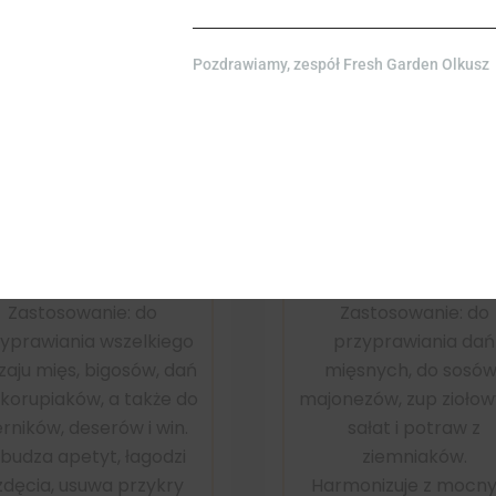
Pozdrawiamy, zespół Fresh Garden Olkusz
Gałka
Czosnek
szkatołowa cała
granulowany
5,00
zł
4,00
zł
Zastosowanie: do
Zastosowanie: do
yprawiania wszelkiego
przyprawiania dań
zaju mięs, bigosów, dań
mięsnych, do sosów 
skorupiaków, a także do
majonezów, zup ziołow
erników, deserów i win.
sałat i potraw z
budza apetyt, łagodzi
ziemniaków.
dęcia, usuwa przykry
Harmonizuje z mocn