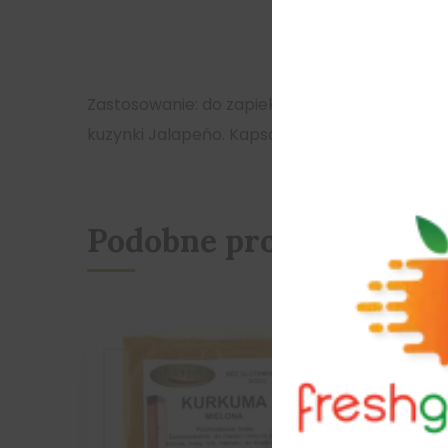
Zastosowanie: do zapiekanek, dań z jaj, makar
kuzynki Jalapeńo. Kapsaicyna, którą zawiera 
Podobne produkty