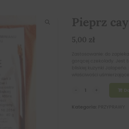
Pieprz ca
5,00
zł
Zastosowanie: do zapiekan
gorącej czekolady. Jest 
bliskiej kuzynki Jalapeńo
właściwości uśmierzające
-
-
+
+
Do
Kategoria:
PRZYPRAWY