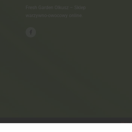
Fresh Garden Olkusz – Sklep
warzywno-owocowy online.