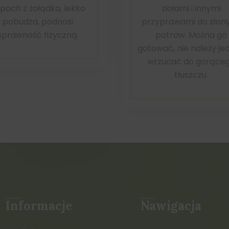
pach z żołądka, lekko
ziołami i innymi
pobudza, podnosi
przyprawami do słon
sprawność fizyczną.
potraw. Można go
gotować, nie należy je
wrzucać do gorące
tłuszczu.
Informacje
Nawigacja