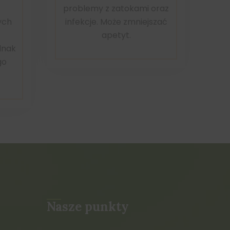
problemy z zatokami oraz
ych
infekcje. Może zmniejszać
apetyt.
dnak
go
Nasze punkty