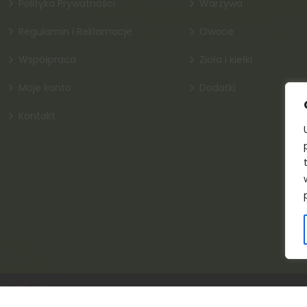
Polityka Prywatności
Warzywa
Regulamin i Reklamacje
Owoce
Współpraca
Zioła i kiełki
Moje konto
Dodatki
Kontakt