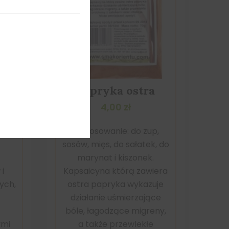
Papryka ostra
4,00
zł
Zastosowanie: do zup,
sosów, mięs, do sałatek, do
marynat i kiszonek.
i
Kapsaicyna którą zawiera
ych,
ostra papryka wykazuje
działanie uśmierzające
bóle, łagodzące migreny,
ymi
a także przewlekłe