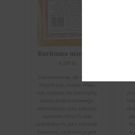
Kurkuma mielona
mu
4,00
zł
Zastosowanie: do rosołu i
innych zup, sosów, mięs,
ryb, nabiału, do biszkoptu,
prz
ciasta makaronowego,
rod
ziemniaków, ryżu, sałatek,
ze 
surówek i innych dań
pi
orientalnych, jako barwnik.
Po
Kurkuma, czyli Ostryż jest
wz