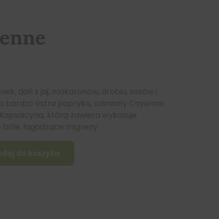
yenne
ek, dań z jaj, makaronów, drobiu, sosów i
to bardzo ostra papryka, odmiany Cayenne,
. Kapsaicyna, którą zawiera wykazuje
 bóle, łagodzące migreny.
daj do koszyka