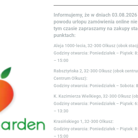
Opis
Opinie (0)
Informujemy, że w dniach 03.08.2026 
powodu urlopu zamówienia online nie
tym czasie zapraszamy na zakupy st
onów, drobiu, sosów i gorącej czekolady. Jest to bardzo o
punktach:
wykazuje właściwości uśmierzające bóle, łagodzące migre
Aleja 1000-lecia, 32-300 Olkusz (obok stacj
Godziny otwarcia: Poniedziałek – Piątek: 8
– 15:00
Rabsztyńska 2, 32-300 Olkusz (obok cent
Centrum Olkusz):
Godziny otwarcia: Poniedziałek – Sobota: 
K. Kazimierza Wielkiego, 32-300 Olkusz (o
Godziny otwarcia: Poniedziałek – Piątek: 6
– 13:30
Krasińskiego 1, 32-300 Olkusz:
Godziny otwarcia: Poniedziałek – Piątek: 8
– 15:00