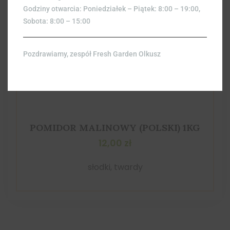
Godziny otwarcia: Poniedziałek – Piątek: 8:00 – 19:00,
Sobota: 8:00 – 15:00
Pozdrawiamy, zespół Fresh Garden Olkusz
POMIDOR MALINOWY (POLSKI) 1KG
12,00
zł
słodki, twardy