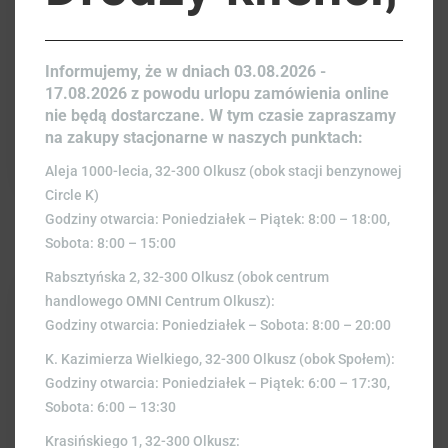
Informujemy, że w dniach 03.08.2026 -
KAPUSTA CZERWONA 1SZT.
17.08.2026 z powodu urlopu zamówienia online
7,00
zł
nie będą dostarczane. W tym czasie zapraszamy
na zakupy stacjonarne w naszych punktach:
Aleja 1000-lecia, 32-300 Olkusz (obok stacji benzynowej
Circle K)
Godziny otwarcia: Poniedziałek – Piątek: 8:00 – 18:00,
Sobota: 8:00 – 15:00
Rabsztyńska 2, 32-300 Olkusz (obok centrum
handlowego OMNI Centrum Olkusz):
Godziny otwarcia: Poniedziałek – Sobota: 8:00 – 20:00
K. Kazimierza Wielkiego, 32-300 Olkusz (obok Społem):
Godziny otwarcia: Poniedziałek – Piątek: 6:00 – 17:30,
Sobota: 6:00 – 13:30
Krasińskiego 1, 32-300 Olkusz: