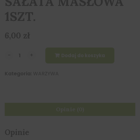
SAŁATA MASŁOWA
1SZT.
6,00
zł
-
-
+
+
Dodaj do koszyka
Kategoria:
WARZYWA
Opinie (0)
Opinie