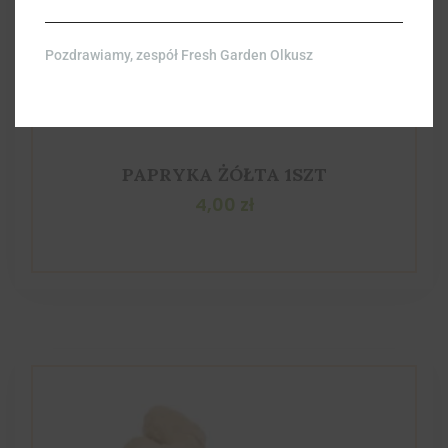
Pozdrawiamy, zespół Fresh Garden Olkusz
PAPRYKA ŻÓŁTA 1SZT
4,00
zł