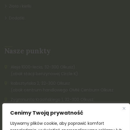
Zioła i kiełki
Dodatki
Nasze punkty
Aleja 1000-lecia, 32-300 Olkusz)
(obok stacji benzynowej Circle K)
Rabsztyńska 2, 32-300 Olkusz
(obok centrum handlowego OMNI Centrum Olkusz
Zygmnunta Krasińskiego 1, 32-300 Olkusz
K. Kazimierza Wielkiego, 32-300 Olkusz (obok Społem)
Cenimy Twoją prywatność
515 142 212
Używamy plików cookie, aby poprawić komfort
515 142 211