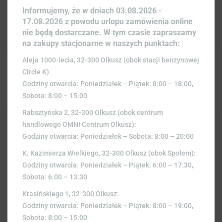
PAPRYKA ZIELONA 1SZT
Informujemy, że w dniach 03.08.2026 -
4,00
zł
17.08.2026 z powodu urlopu zamówienia online
nie będą dostarczane. W tym czasie zapraszamy
na zakupy stacjonarne w naszych punktach:
Aleja 1000-lecia, 32-300 Olkusz (obok stacji benzynowej
Circle K)
Godziny otwarcia: Poniedziałek – Piątek: 8:00 – 18:00,
Sobota: 8:00 – 15:00
Rabsztyńska 2, 32-300 Olkusz (obok centrum
handlowego OMNI Centrum Olkusz):
Godziny otwarcia: Poniedziałek – Sobota: 8:00 – 20:00
K. Kazimierza Wielkiego, 32-300 Olkusz (obok Społem):
Godziny otwarcia: Poniedziałek – Piątek: 6:00 – 17:30,
Sobota: 6:00 – 13:30
Krasińskiego 1, 32-300 Olkusz:
Godziny otwarcia: Poniedziałek – Piątek: 8:00 – 19:00,
Sobota: 8:00 – 15:00