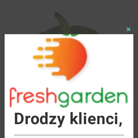
Clo
this
mod
Drodzy klienci,