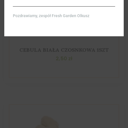
Pozdrawiamy, zespół Fresh Garden Olkusz
CEBULA BIAŁA CZOSNKOWA 1SZT
2,50
zł