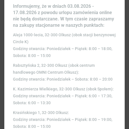
KAPUSTA CZERWONA 1SZT.
Informujemy, że w dniach 03.08.2026 -
7,00
zł
17.08.2026 z powodu urlopu zamówienia online
nie będą dostarczane. W tym czasie zapraszamy
na zakupy stacjonarne w naszych punktach:
Aleja 1000-lecia, 32-300 Olkusz (obok stacji benzynowej
Circle K)
Godziny otwarcia: Poniedziałek – Piątek: 8:00 – 18:00,
Sobota: 8:00 – 15:00
Rabsztyńska 2, 32-300 Olkusz (obok centrum
handlowego OMNI Centrum Olkusz):
Godziny otwarcia: Poniedziałek – Sobota: 8:00 – 20:00
K. Kazimierza Wielkiego, 32-300 Olkusz (obok Społem):
Godziny otwarcia: Poniedziałek – Piątek: 6:00 – 17:30,
Sobota: 6:00 – 13:30
Krasińskiego 1, 32-300 Olkusz:
Godziny otwarcia: Poniedziałek – Piątek: 8:00 – 19:00,
Sobota: 8:00 – 15:00