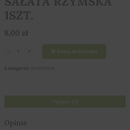
SAŁATA RZYMSKA
1SZT.
8,00
zł
-
-
+
+
Dodaj do koszyka
Kategoria:
WARZYWA
Opinie (0)
Opinie