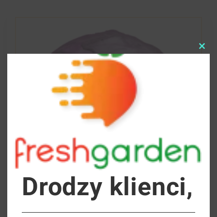
Clo
this
mod
Drodzy klienci,