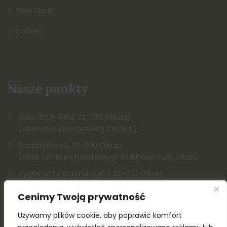
Zioła i kiełki
Dodatki
Nasze punkty
Aleja 1000-lecia, 32-300 Olkusz)
(obok stacji benzynowej Circle K)
Rabsztyńska 2, 32-300 Olkusz
(obok centrum handlowego OMNI Centrum Olkusz
Zygmnunta Krasińskiego 1, 32-300 Olkusz
K. Kazimierza Wielkiego, 32-300 Olkusz (obok Społem)
Cenimy Twoją prywatność
515 142 212
Używamy plików cookie, aby poprawić komfort
515 142 211